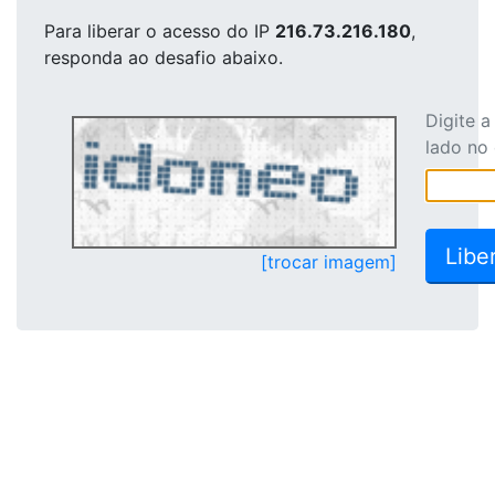
Para liberar o acesso
do IP
216.73.216.180
,
responda ao desafio abaixo.
Digite 
lado no
[trocar imagem]